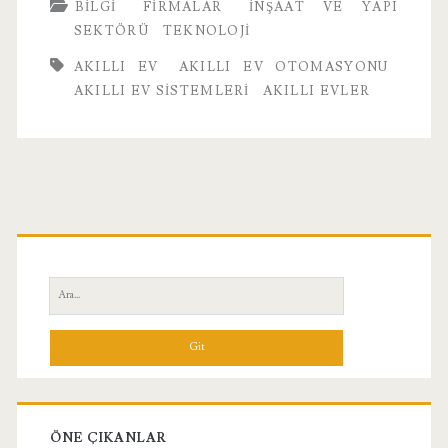
BILGI
FIRMALAR
İNŞAAT VE YAPI
SEKTÖRÜ
TEKNOLOJI
AKILLI EV
AKILLI EV OTOMASYONU
AKILLI EV SISTEMLERI
AKILLI EVLER
Birincil
Yan
Ara:
Menü
ÖNE ÇIKANLAR