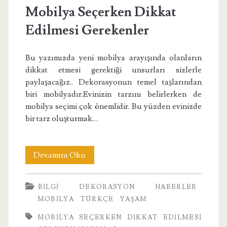
Mobilya Seçerken Dikkat
Edilmesi Gerekenler
Bu yazımızda yeni mobilya arayışında olanların
dikkat etmesi gerektiği unsurları sizlerle
paylaşacağız.. Dekorasyonun temel taşlarından
biri mobilyadır.Evinizin tarzını belirlerken de
mobilya seçimi çok önemlidir. Bu yüzden evinizde
bir tarz oluşturmak…
Mobilya
Devamını Oku
Seçerken
BILGI
DEKORASYON
HABERLER
Dikkat
MOBILYA
TÜRKÇE
YAŞAM
Edilmesi
MOBILYA SEÇERKEN DIKKAT EDILMESI