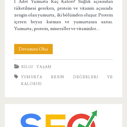
1 Adet Yumurta Kaç Kalori? Sağlık açısından
tüketilmesi gereken, protein ve vitamin açısında
zengin olan yumurta, iki bölümden oluşur. Protein
içeren beyaz katman ve yumurtanın sarısı.
Yumurta; protein, mineraller ve vitaminler…
Yumurta
Devamını Oku
Besin
BILGI
YAŞAM
Değerleri
YUMURTA BESIN DEĞERLERI VE
ve
KALORISI
Kalorisi