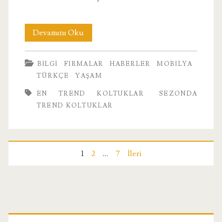
Sezonda
Devamını Oku
Trend
BILGI
FIRMALAR
HABERLER
MOBILYA
Koltuklar
TÜRKÇE
YAŞAM
EN TREND KOLTUKLAR
SEZONDA
TREND KOLTUKLAR
Yazı
1
2
…
7
İleri
sayfalandırması
Birincil