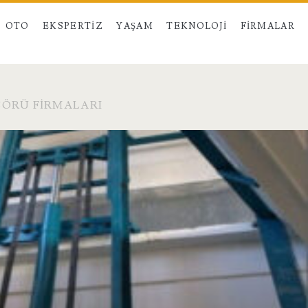
OTO
EKSPERTIZ
YAŞAM
TEKNOLOJI
FIRMALAR
ÖRÜ FIRMALARI