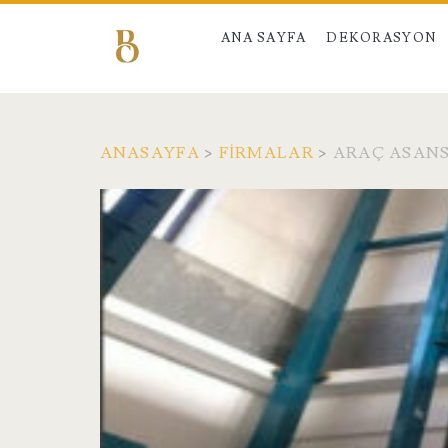
ANA SAYFA
DEKORASYON
ANASAYFA
>
FIRMALAR
>
ARAÇ ASANS