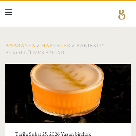
ANASAYFA
>
HABERLER
>
BAKIRKÖY
ALKOLLÜ MEKANLAR
Tarih: Şubat 25, 2026 Yazar:
birchok