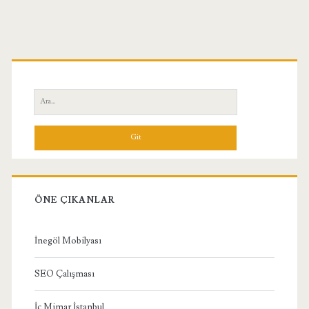
Birincil
Yan
Ara:
Menü
ÖNE ÇIKANLAR
İnegöl Mobilyası
SEO Çalışması
İç Mimar İstanbul