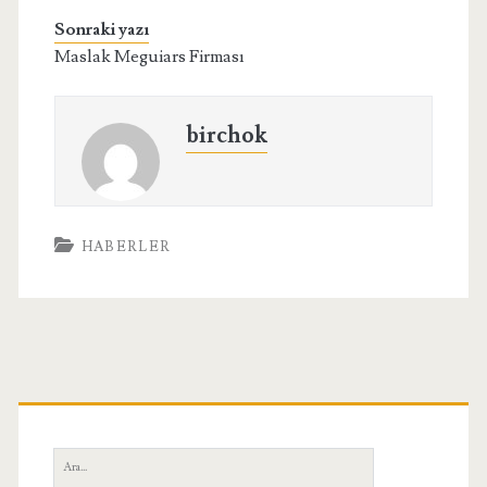
Sonraki yazı
Maslak Meguiars Firması
birchok
HABERLER
Birincil
Yan
Ara: