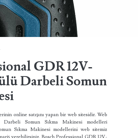
k
sional GDR 12V-
külü Darbeli Somun
esi
erinin online satışını yapan bir web sitesidir. Web
ü Darbeli Somun Sıkma Makinesi modelleri
omun Sıkma Makinesi modellerini web sitemiz
ipariş verebilirsiniz. Bosch Professional GDR 12V-