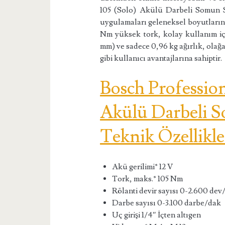
105 (Solo) Akülü Darbeli Somun S
uygulamaları geleneksel boyutlarını
Nm yüksek tork, kolay kullanım iç
mm) ve sadece 0,96 kg ağırlık, olağa
gibi kullanıcı avantajlarına sahiptir.
Bosch Professio
Akülü Darbeli 
Teknik Özellikle
Akü gerilimi* 12 V
Tork, maks.* 105 Nm
Rölanti devir sayısı 0-2.600 dev
Darbe sayısı 0-3.100 darbe/dak
Uç girişi 1/4″ İçten altıgen