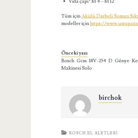
Vida çapı* M 4 – M 12
Tüm için
Akülü Darbeli Somun Sık
modeller için
https://www.ustapaza
Önceki yazı
Bosch Gcm 18V-254 D Gönye Ke
Makinesi Solo
birchok
BOSCH EL ALETLERI