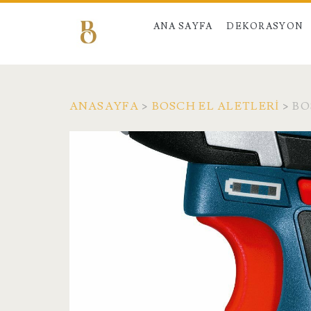
ANA SAYFA
DEKORASYON
ANASAYFA
>
BOSCH EL ALETLERI
>
BO