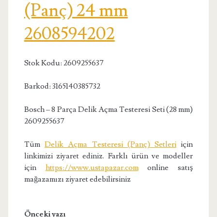
(Panç) 24 mm
2608594202
Stok Kodu: 2609255637
Barkod: 3165140385732
Bosch – 8 Parça Delik Açma Testeresi Seti (28 mm)
2609255637
Tüm
Delik Açma Testeresi (Panç) Setleri
için
linkimizi ziyaret ediniz. Farklı ürün ve modeller
için
https://www.ustapazar.com
online satış
mağazamızı ziyaret edebilirsiniz
Önceki yazı