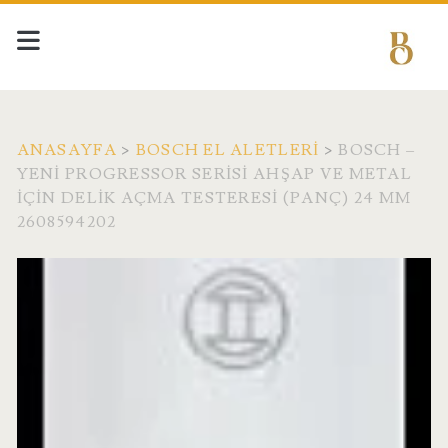
ANASAYFA
>
BOSCH EL ALETLERI
>
BOSCH –
YENI PROGRESSOR SERISI AHŞAP VE METAL
IÇIN DELIK AÇMA TESTERESI (PANÇ) 24 MM
2608594202