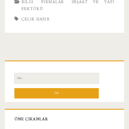
BILGI
FIRMALAR
İNŞAAT VE YAPI
SEKTÖRÜ
ÇELIK HASIR
Birincil
Yan
Ara:
Menü
ÖNE ÇIKANLAR