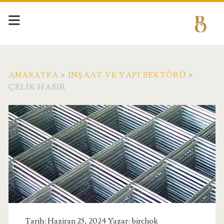
ANASAYFA
>
İNŞAAT VE YAPI SEKTÖRÜ
>
ÇELIK HASIR
Tarih: Haziran 25, 2024 Yazar:
birchok