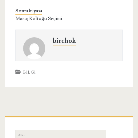
Sonraki yazı
Masaj Koltuğu Seçimi
birchok
BILGI
Birincil
Yan
Ara: