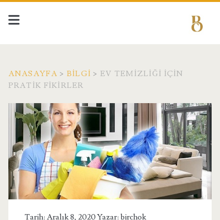
ANASAYFA
>
BILGI
>
EV TEMIZLIĞI İÇIN
PRATIK FIKIRLER
Tarih: Aralık 8, 2020 Yazar:
birchok