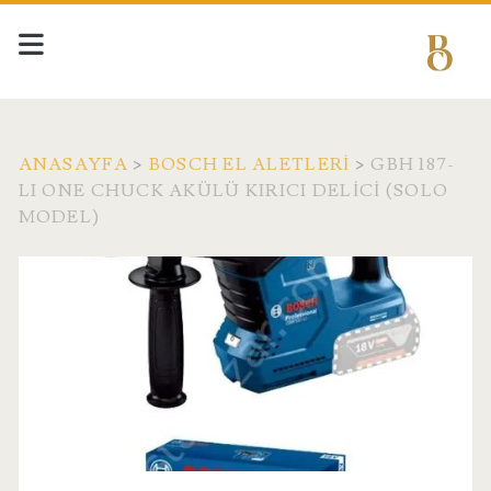
ANASAYFA
>
BOSCH EL ALETLERI
>
GBH 187-
LI ONE CHUCK AKÜLÜ KIRICI DELICI (SOLO
MODEL)