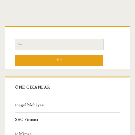
Birincil
Yan
Ara:
Menü
ÖNE ÇIKANLAR
İnegöl Mobilyası
SEO Firması
İç Mimar