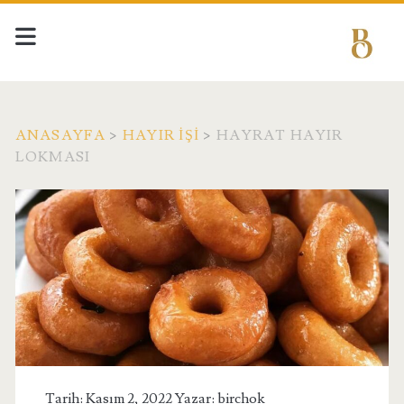
ANASAYFA
>
HAYIR İŞI
>
HAYRAT HAYIR
LOKMASI
Tarih: Kasım 2, 2022 Yazar:
birchok