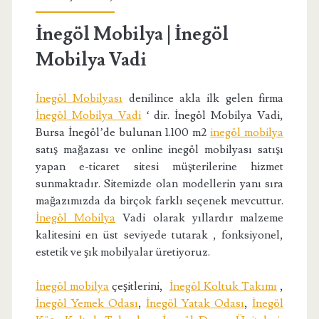
İnegöl Mobilya | İnegöl
Mobilya Vadi
İnegöl Mobilyası
denilince akla ilk gelen firma
İnegöl Mobilya Vadi
‘ dir. İnegöl Mobilya Vadi,
Bursa İnegöl’de bulunan 1.100 m2
inegöl mobilya
satış mağazası ve online inegöl mobilyası satışı
yapan e-ticaret sitesi müşterilerine hizmet
sunmaktadır. Sitemizde olan modellerin yanı sıra
mağazımızda da birçok farklı seçenek mevcuttur.
İnegöl Mobilya
Vadi olarak yıllardır malzeme
kalitesini en üst seviyede tutarak , fonksiyonel,
estetik ve şık mobilyalar üretiyoruz.
İnegöl mobilya
çeşitlerini,
İnegöl Koltuk Takımı
,
İnegöl Yemek Odası
,
İnegöl Yatak Odası
,
İnegöl