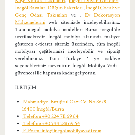
Köşe Koltuk Takımları
,
İnegöl Duvar Üniteleri
,
İnegöl Bazalar
,
Düğün Paketleri
,
İnegöl Çocuk ve
Genç Odası Takımları
ve ,
Ev Dekorasyon
Malzemelerini
web sitemizde inceleyebilirsiniz.
Tüm inegöl mobilya modelleri Bursa inegöl’de
üretilmektedir. İnegöl mobilya alanında faaliyet
gösteren e-ticaret sitemiz üzerinden, tüm inegöl
mobilyası çeşitlerimizi inceleyebilir ve sipariş
verebilirsiniz. Tüm Türkiye ‘ ye nakliye
seçeneklerimiz mevcuttur. İnegöl Mobilya Vadi ,
güvencesi ile kapınıza kadar geliyoruz.
İLETİŞİM
Mahmudiye, Ertuğrul Gazi Cd. No:86/8,
16400 İnegöl/Bursa
Telefon: +90 224 711 69 64
Telefon: +90 544 238 69 64
E-Posta: info@inegolmobilyavadi.com