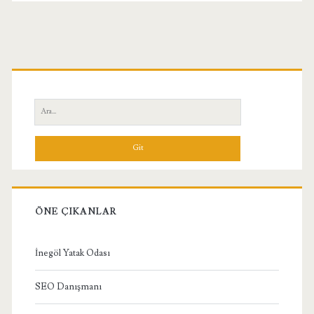
Birincil
Yan
Ara:
Menü
ÖNE ÇIKANLAR
İnegöl Yatak Odası
SEO Danışmanı