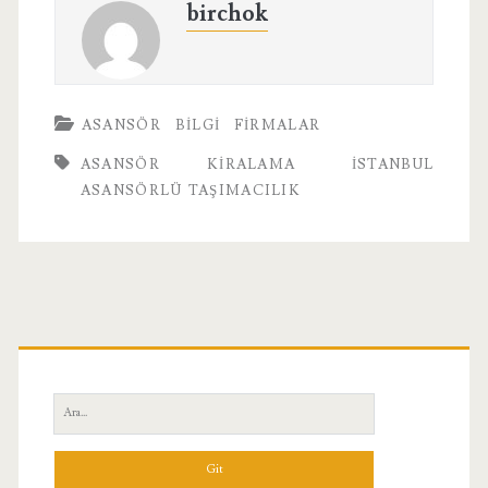
birchok
ASANSÖR
BILGI
FIRMALAR
ASANSÖR KIRALAMA
İSTANBUL
ASANSÖRLÜ TAŞIMACILIK
Birincil
Yan
Ara:
Menü