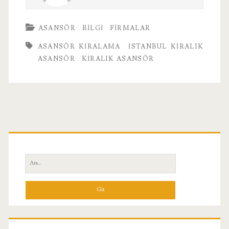
ASANSÖR
BILGI
FIRMALAR
ASANSÖR KIRALAMA
İSTANBUL KIRALIK
ASANSÖR
KIRALIK ASANSÖR
Birincil
Yan
Ara:
Menü