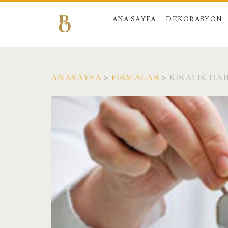
ANA SAYFA
DEKORASYON
ANASAYFA
>
FIRMALAR
>
KIRALIK DA