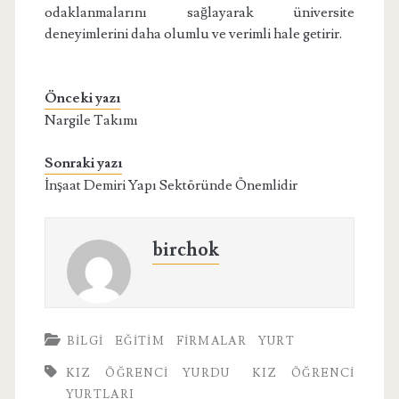
odaklanmalarını sağlayarak üniversite
deneyimlerini daha olumlu ve verimli hale getirir.
Önceki yazı
Nargile Takımı
Sonraki yazı
İnşaat Demiri Yapı Sektöründe Önemlidir
birchok
BILGI
EĞITIM
FIRMALAR
YURT
KIZ ÖĞRENCI YURDU
KIZ ÖĞRENCI
YURTLARI