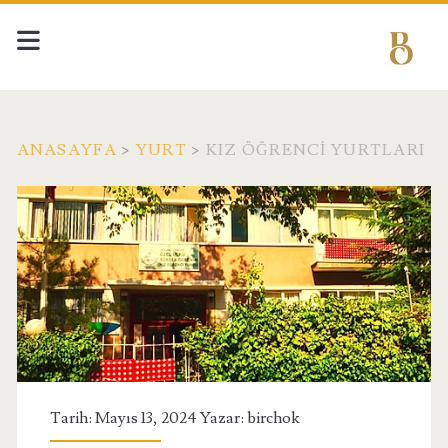
ANASAYFA
>
YURT
>
KIZ ÖĞRENCI YURTLARI
Tarih: Mayıs 13, 2024 Yazar:
birchok