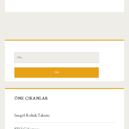
Birincil
Yan
Ara:
Menü
ÖNE ÇIKANLAR
İnegöl Koltuk Takımı