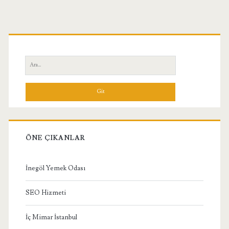
Birincil
Yan
Ara:
Menü
ÖNE ÇIKANLAR
İnegöl Yemek Odası
SEO Hizmeti
İç Mimar İstanbul