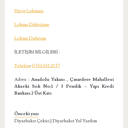
Hayır Lokması
Lokma Döktürme
Lokma Dağıtımı
İLETİŞİM BİLGİLERİ :
Telefon
:
0 552 653 23 57
Adres :
Anadolu Yakası , Çınardere Mahallesi
Akseki Sok No:1 / 3 Pendik – Yapı Kredi
Bankası 2 Üst Katı
Önceki yazı
Diyarbakır Çekici | Diyarbakır Yol Yardım