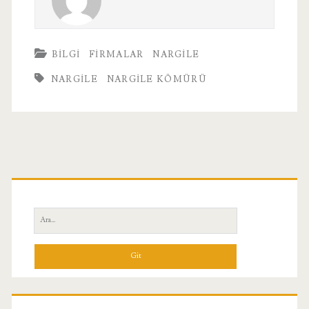
BILGI
FIRMALAR
NARGILE
NARGILE
NARGILE KÖMÜRÜ
Birincil
Yan
Ara:
Menü