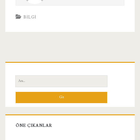
BILGI
Birincil
Yan
Ara:
Menü
ÖNE ÇIKANLAR