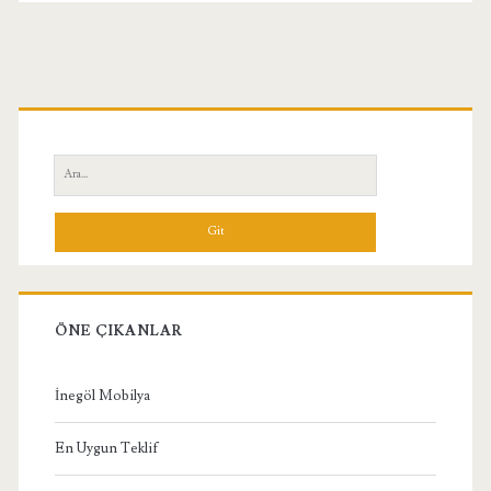
Birincil
Yan
Ara:
Menü
ÖNE ÇIKANLAR
İnegöl Mobilya
En Uygun Teklif