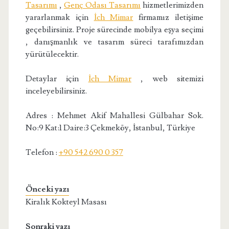
Tasarımı
,
Genç Odası Tasarımı
hizmetlerimizden
yararlanmak için
İch Mimar
firmamız iletişime
geçebilirsiniz. Proje sürecinde mobilya eşya seçimi
, danışmanlık ve tasarım süreci tarafımızdan
yürütülecektir.
Detaylar için
İch Mimar
, web sitemizi
inceleyebilirsiniz.
Adres : Mehmet Akif Mahallesi Gülbahar Sok.
No:9 Kat:1 Daire:3 Çekmeköy, İstanbul, Türkiye
Telefon :
+90 542 690 0 357
Önceki yazı
Kiralık Kokteyl Masası
Sonraki yazı