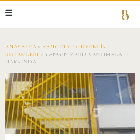
ANASAYFA
>
YANGIN VE GÜVENLIK
SISTEMLERI
>
YANGIN MERDIVENI İMALATI
HAKKINDA