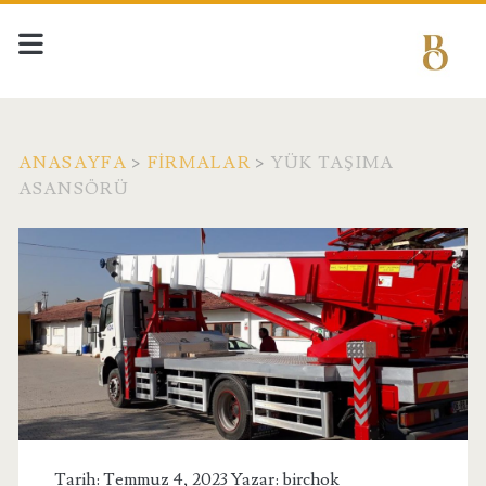
ANASAYFA
>
FIRMALAR
>
YÜK TAŞIMA
ASANSÖRÜ
Tarih: Temmuz 4, 2023 Yazar:
birchok