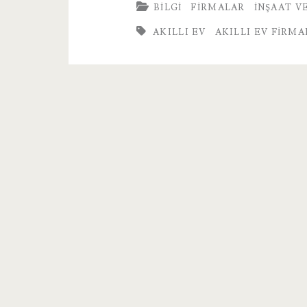
BILGI
FIRMALAR
İNŞAAT V
Firmaları
AKILLI EV
AKILLI EV FIRMA