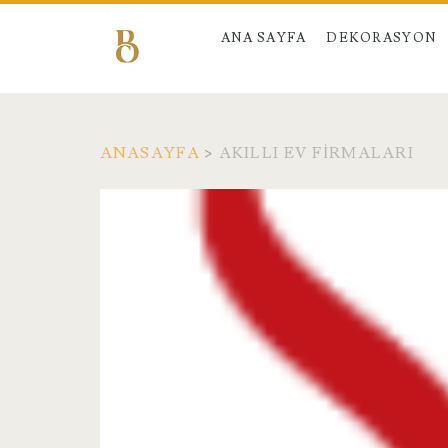
ANA SAYFA
DEKORASYON
ANASAYFA
>
AKILLI EV FIRMALARI
Etiket:
<span>Akıllı
Ev
Firmaları</span>