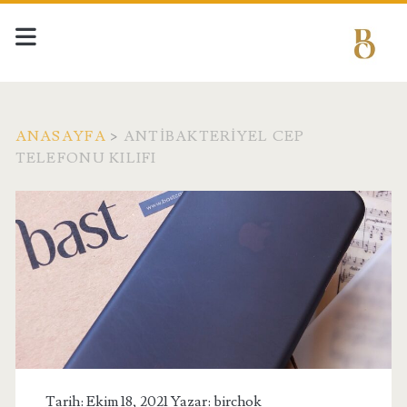
ANASAYFA
>
ANTIBAKTERIYEL CEP
TELEFONU KILIFI
Etiket:
<span>antibakteriyel
cep
telefonu
kılıfı</span>
Tarih: Ekim 18, 2021 Yazar:
birchok