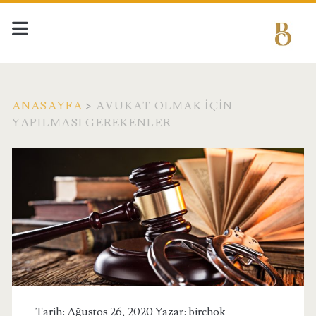
ANASAYFA
>
AVUKAT OLMAK İÇIN
YAPILMASI GEREKENLER
Etiket:
<span>Avukat
Olmak
İçin
Yapılması
Tarih: Ağustos 26, 2020 Yazar:
birchok