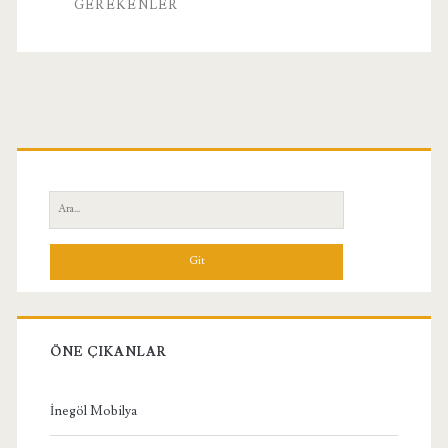
Gerekenler
GEREKENLER
Birincil
Yan
Ara:
Menü
ÖNE ÇIKANLAR
İnegöl Mobilya