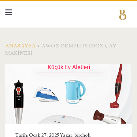
ANASAYFA
>
AWOX DEMPLUS INOX ÇAY
MAKINESI
Etiket:
<span>Awox
Demplus
Inox
Çay
Tarih: Ocak 27, 2025 Yazar:
birchok