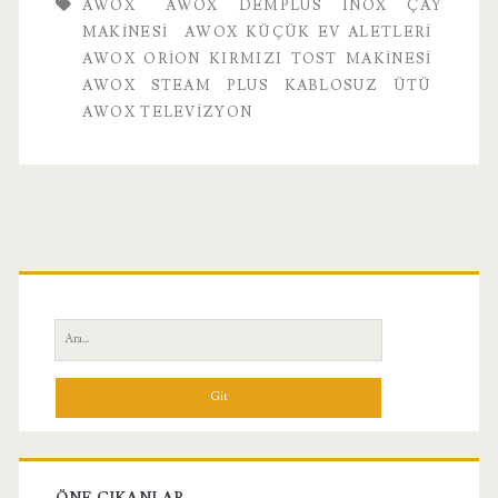
AWOX
AWOX DEMPLUS INOX ÇAY
Ev
MAKINESI
AWOX KÜÇÜK EV ALETLERI
AWOX ORION KIRMIZI TOST MAKINESI
Aletleri
AWOX STEAM PLUS KABLOSUZ ÜTÜ
AWOX TELEVIZYON
Birincil
Yan
Ara:
Menü
ÖNE ÇIKANLAR