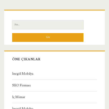
Birincil
Yan
Ara:
Menü
ÖNE ÇIKANLAR
İnegöl Mobilya
SEO Firması
İç Mimar
İnegöl Mobilya