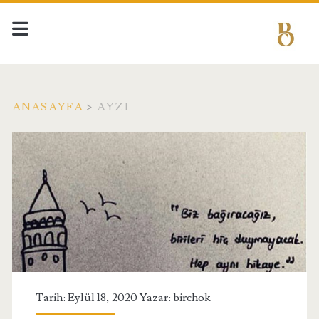
ANASAYFA
>
AYZI
Etiket:
<span>ayzı</span>
Tarih: Eylül 18, 2020 Yazar:
birchok