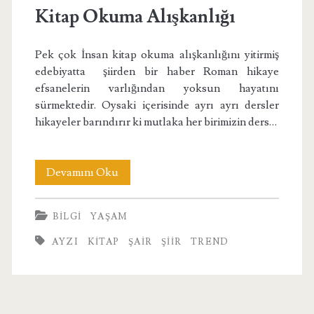
Kitap Okuma Alışkanlığı
Pek çok İnsan kitap okuma alışkanlığını yitirmiş
edebiyatta şiirden bir haber Roman hikaye
efsanelerin varlığından yoksun hayatını
sürmektedir. Oysaki içerisinde ayrı ayrı dersler
hikayeler barındırır ki mutlaka her birimizin ders…
Kitap
Devamını Oku
Okuma
BILGI
YAŞAM
Alışkanlığı
AYZI
KITAP
ŞAIR
ŞIIR
TREND