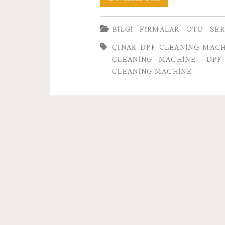
Radiator
BILGI
FIRMALAR
OTO
SER
Cleaning
ÇINAR DPF CLEANING MACH
Machines
CLEANING MACHINE
DPF
CLEANING MACHINE