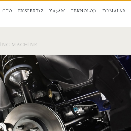
OTO
EKSPERTIZ
YAŞAM
TEKNOLOJI
FIRMALAR
NING MACHINE