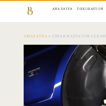
ANA SAYFA
DEKORASYON
ANASAYFA
>
ÇINAR RADIATOR CLEA
Etiket:
<span>Çınar
Radiator
Cleaning
Machine</span>