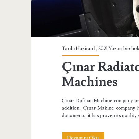
Tarih: Haziran 1, 2021 Yazar:
bircho
Çınar Radiat
Machines
Çınar Dpfmac Machine company provi
addition, Çınar Makine company h
documents, it has proven its quality 
Çınar
Devamını Oku