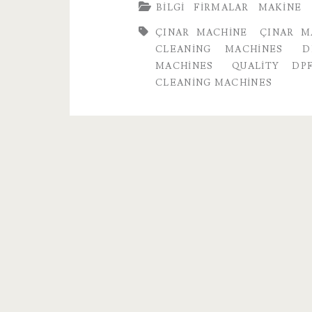
BILGI
FIRMALAR
MAKINE
Cleaning
ÇINAR MACHINE
ÇINAR M
Machine
CLEANING MACHINES
D
MACHINES
QUALITY DP
CLEANING MACHINES