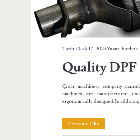
Tarih: Ocak 17, 2025 Yazar:
birchok
Quality DPF
Çınar machinery company manufa
machines are manufactured usin
ergonomically designed. In addition,
Quality
Devamını Oku
DPF