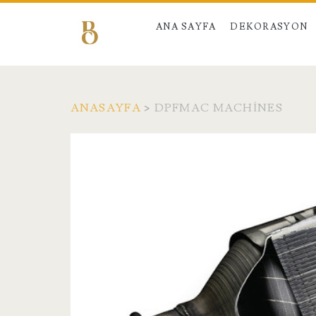
ANA SAYFA
DEKORASYON
ANASAYFA
>
DPFMAC MACHINES
Etiket:
<span>Dpfmac
Machines</span>