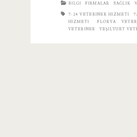
BILGI
FIRMALAR
SAĞLIK
Hizmetleri
7-24 VETERINER HIZMETI
7
HIZMETI
FLORYA VETER
VETERINER
YEŞILYURT VET