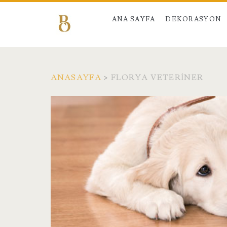
ANA SAYFA
DEKORASYON
ANASAYFA
>
FLORYA VETERINER
Etiket:
<span>Florya
Veteriner</span>