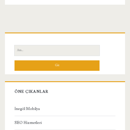
Birincil
Yan
Ara:
Menü
ÖNE ÇIKANLAR
İnegöl Mobilya
SEO Hizmetleri