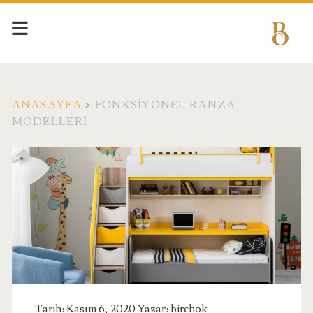
ANASAYFA
>
FONKSIYONEL RANZA
MODELLERI
Etiket:
<span>Fonksiyonel
Ranza
Modelleri</span>
Tarih: Kasım 6, 2020 Yazar:
birchok