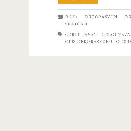
Dekorasyonunda
BILGI
DEKORASYON
FI
Gergi
SEKTÖRÜ
Tavan
GERGI TAVAN
GERGI TAVA
OFIS DEKORASYONU
OFIS 