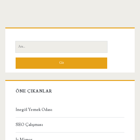
Birincil
Yan
Ara:
Menü
ÖNE ÇIKANLAR
İnegöl Yemek Odası
SEO Çalışması
İç Mimar