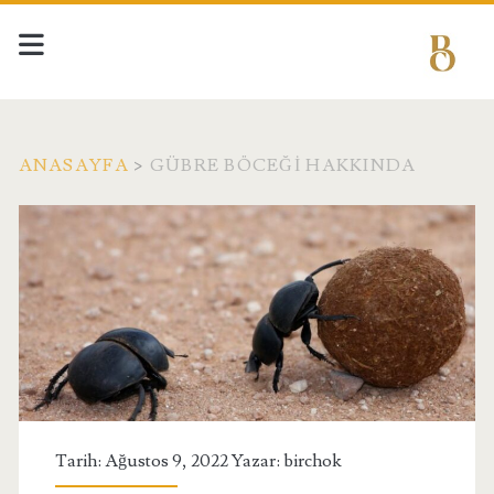
ANASAYFA
>
GÜBRE BÖCEĞI HAKKINDA
Etiket:
<span>Gübre
Böceği
Hakkında</span>
Tarih: Ağustos 9, 2022 Yazar:
birchok