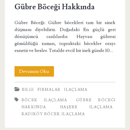
Gübre Böceği Hakkında
Gübre Böceği: Gübre böcekleri tam bir sinek
düşmanı diyebiliriz. Doğadaki En güçlü geri
dönüşümcü canlılardır. Hayvan gübresi
gömüldüğü zaman, topraktaki böcekler orayı
esnetir ve besler. Totalde evcil bir inek günde 10…
Gübre
Devamını Oku
Böceği
BILGI
FIRMALAR
İLAÇLAMA
Hakkında
BÖCEK ILAÇLAMA
GÜBRE BÖCEĞI
HAKKINDA
HAŞERE ILAÇLAMA
KADIKÖY BÖCEK ILAÇLAMA