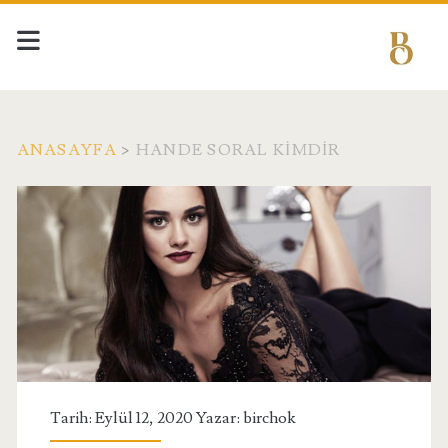
ANASAYFA
>
HANDE SORAL KIMDIR
Etiket:
<span>hande
soral
kimdir</span>
Tarih: Eylül 12, 2020 Yazar:
birchok