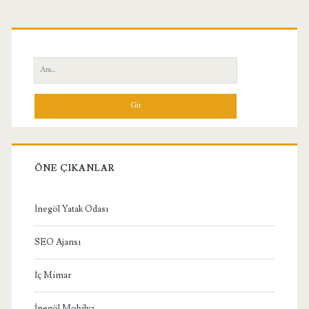
Birincil
Yan
Ara:
Menü
ÖNE ÇIKANLAR
İnegöl Yatak Odası
SEO Ajansı
İç Mimar
İnegöl Mobilya