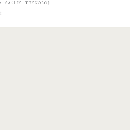
R
SAĞLIK
TEKNOLOJI
I