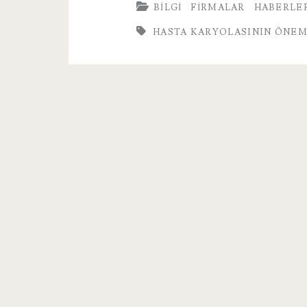
BILGI
FIRMALAR
HABERLE
Önemi
HASTA KARYOLASININ ÖNEM