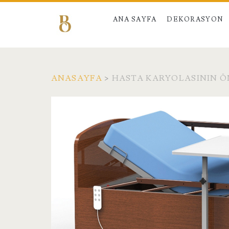
ANA SAYFA
DEKORASYON
ANASAYFA
>
HASTA KARYOLASININ Ö
Etiket:
<span>Hasta
Karyolasının
Önemi</span>