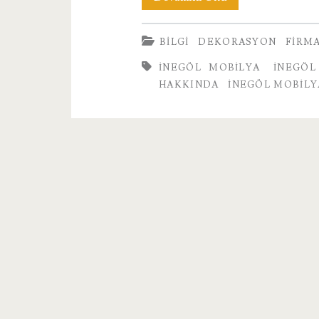
Mobilya
BILGI
DEKORASYON
FIRM
Vadi
INEGÖL MOBILYA
İNEGÖL
Hakkında
HAKKINDA
İNEGÖL MOBILY
Bilgi