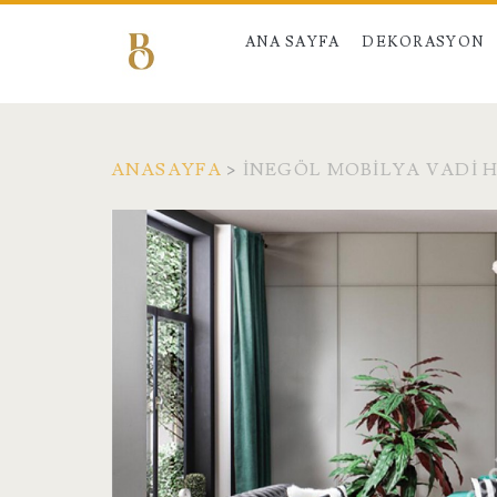
ANA SAYFA
DEKORASYON
ANASAYFA
>
İNEGÖL MOBILYA VADI H
Etiket:
<span>İnegöl
Mobilya
Vadi
Hakkında