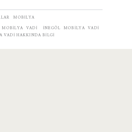
ALAR
MOBILYA
 MOBILYA VADI
İNEGÖL MOBILYA VADI
A VADI HAKKINDA BILGI