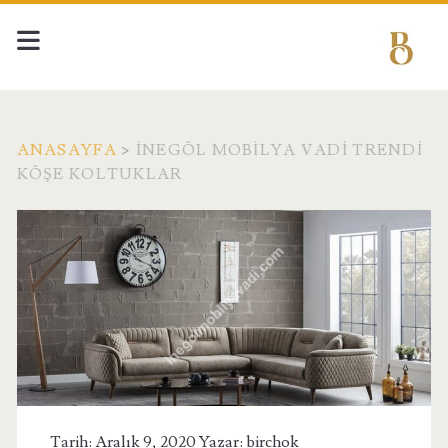
ANASAYFA
>
İNEGÖL MOBILYA VADI TRENDI
KÖŞE KOLTUKLAR
Etiket:
<span>İnegöl
Mobilya
Vadi
Trendi
Tarih: Aralık 9, 2020 Yazar:
birchok