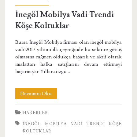
Köşe
İnegöl Mobilya Vadi Trendi
Koltuklar</span>
Köşe Koltuklar
Bursa İnegöl Mobilya firması olan inegöl mobilya
vadi 2017 yılının ilk çeyreğinde bu sektöre girmiş
olmasına rağmen oldukça başarılı ve aktif olarak
imalattan halka satışlarını devam ettirmeyi
başarmıştır. Yıllara özgü…
İnegöl
Devamını Oku
Mobilya
HABERLER
Vadi
İNEGÖL MOBILYA VADI TRENDI KÖŞE
Trendi
KOLTUKLAR