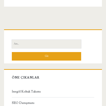
Köşe
Koltuklar
Birincil
Yan
Ara:
Menü
ÖNE ÇIKANLAR
İnegöl Koltuk Takımı
SEO Danışmanı