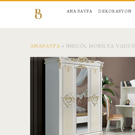
ANA SAYFA
DEKORASYON
ANASAYFA
>
INEGÖL MOBILYA VADI 
Etiket:
<span>inegöl
mobilya
vadi
ürünleri</span>