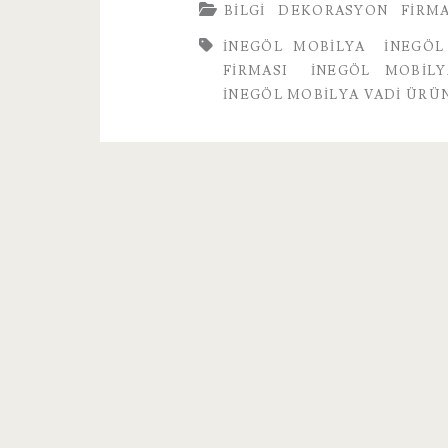
BILGI
DEKORASYON
FIRM
Firmaları
INEGÖL MOBILYA
INEGÖL
FIRMASI
INEGÖL MOBILY
INEGÖL MOBILYA VADI ÜRÜ