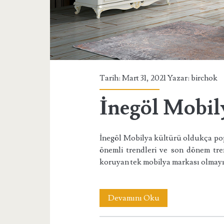
Tarih: Mart 31, 2021 Yazar:
birchok
İnegöl Mobil
İnegöl Mobilya kültürü oldukça p
önemli trendleri ve son dönem tren
koruyan tek mobilya markası olmayı
İnegöl
Devamını Oku
Mobilya