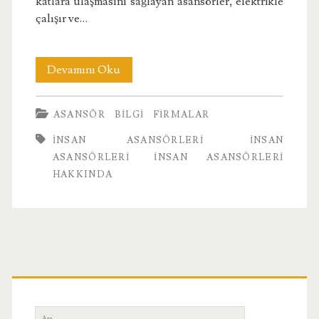
katlara ulaşmasını sağlayan asansörler, elektrikle
çalışır ve…
İnsan
Devamını Oku
Asansörleri
ASANSÖR
BILGI
FIRMALAR
Hakkında
INSAN ASANSÖRLERI
İNSAN
ASANSÖRLERI
İNSAN ASANSÖRLERI
HAKKINDA
Birincil
Yan
Ara: