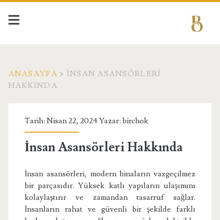
ANASAYFA
>
İNSAN ASANSÖRLERI
HAKKINDA
Etiket:
Tarih: Nisan 22, 2024 Yazar:
birchok
<span>İnsan
İnsan Asansörleri Hakkında
Asansörleri
İnsan asansörleri, modern binaların vazgeçilmez
Hakkında</span>
bir parçasıdır. Yüksek katlı yapıların ulaşımını
kolaylaştırır ve zamandan tasarruf sağlar.
İnsanların rahat ve güvenli bir şekilde farklı