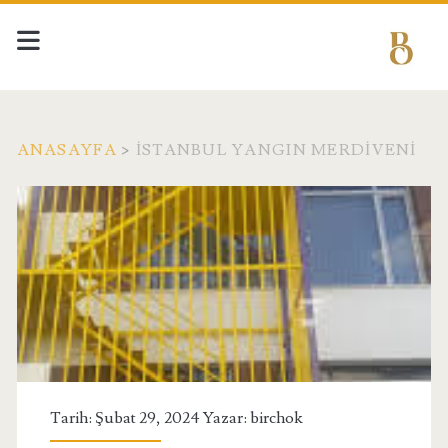
ANASAYFA
>
İSTANBUL YANGIN MERDIVENI
Etiket:
<span>İstanbul
Yangın
Merdiveni</span>
Tarih: Şubat 29, 2024 Yazar:
birchok