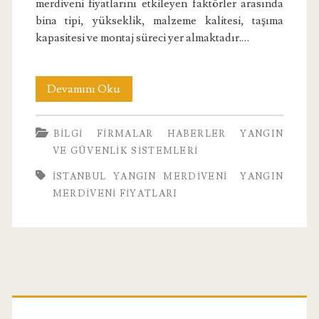
merdiveni fiyatlarını etkileyen faktörler arasında
bina tipi, yükseklik, malzeme kalitesi, taşıma
kapasitesi ve montaj süreci yer almaktadır.…
İstanbul
Devamını Oku
Yangın
BILGI
FIRMALAR
HABERLER
YANGIN
Merdiveni
VE GÜVENLIK SISTEMLERI
İSTANBUL YANGIN MERDIVENI
YANGIN
MERDIVENI FIYATLARI
Birincil