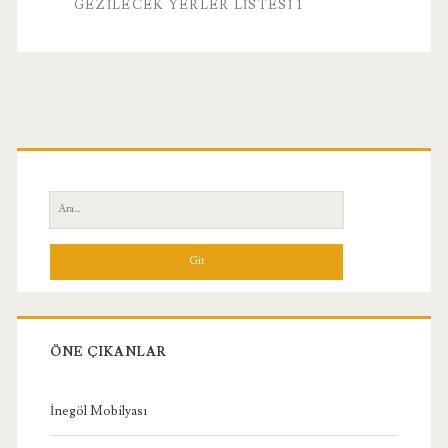
GEZILECEK YERLER LISTESI 1
Birincil
Yan
Ara:
Menü
ÖNE ÇIKANLAR
İnegöl Mobilyası