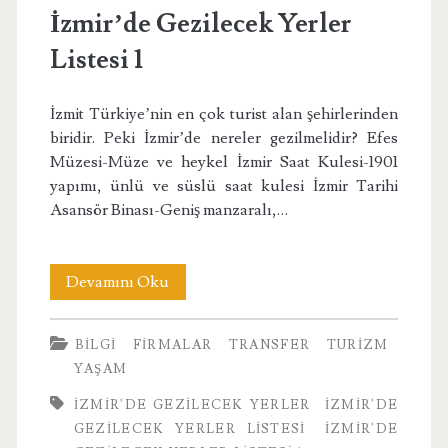
İzmir’de Gezilecek Yerler
Listesi 1
İzmit Türkiye’nin en çok turist alan şehirlerinden
biridir. Peki İzmir’de nereler gezilmelidir? Efes
Müzesi-Müze ve heykel İzmir Saat Kulesi-1901
yapımı, ünlü ve süslü saat kulesi İzmir Tarihi
Asansör Binası-Geniş manzaralı,…
İzmir’de
Devamını Oku
Gezilecek
BILGI
FIRMALAR
TRANSFER
TURIZM
Yerler
YAŞAM
Listesi
İZMIR'DE GEZILECEK YERLER
İZMIR'DE
1
GEZILECEK YERLER LISTESI
İZMIR'DE