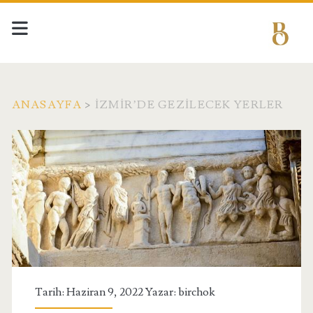
ANASAYFA
>
İZMIR’DE GEZILECEK YERLER
Etiket:
<span>İzmir’de
Gezilecek
Yerler</span>
Tarih: Haziran 9, 2022 Yazar:
birchok