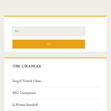
Birincil
Yan
Ara:
Menü
ÖNE ÇIKANLAR
İnegöl Yemek Odası
SEO Danışmanı
İç Mimar İstanbul