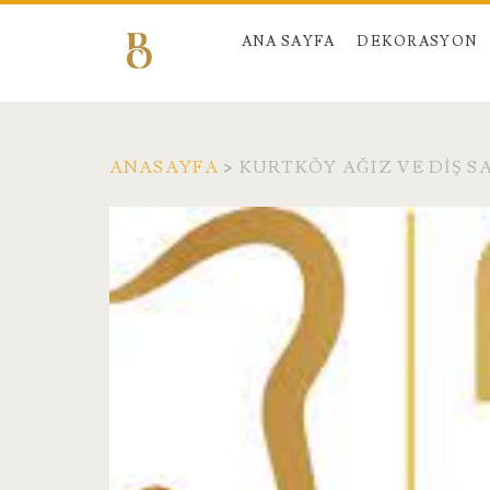
ANA SAYFA
DEKORASYON
ANASAYFA
>
KURTKÖY AĞIZ VE DIŞ S
Etiket:
<span>Kurtköy
Ağız
ve
Diş