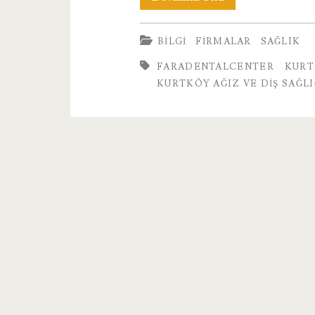
Kurtköy
BILGI
FIRMALAR
SAĞLIK
Ağız
FARADENTALCENTER KURT
ve
KURTKÖY AĞIZ VE DIŞ SAĞL
Diş
Sağlığı
Merkezi