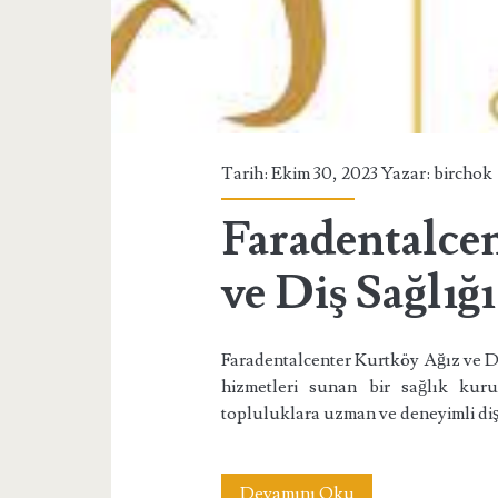
Sağlığı
Merkezi</span>
Tarih: Ekim 30, 2023 Yazar:
birchok
Faradentalce
ve Diş Sağlığ
Faradentalcenter Kurtköy Ağız ve Di
hizmetleri sunan bir sağlık kur
topluluklara uzman ve deneyimli di
Faradentalcenter
Devamını Oku