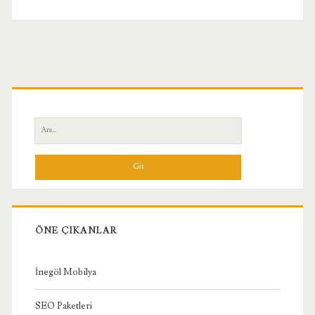
Koltuklar
Birincil
Yan
Ara:
Menü
ÖNE ÇIKANLAR
İnegöl Mobilya
SEO Paketleri