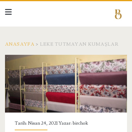
ANASAYFA
>
LEKE TUTMAYAN KUMAŞLAR
Etiket:
<span>leke
tutmayan
kumaşlar</span>
Tarih: Nisan 24, 2021 Yazar:
birchok