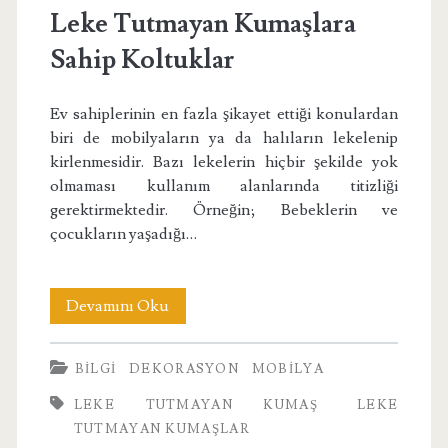
Leke Tutmayan Kumaşlara
Sahip Koltuklar
Ev sahiplerinin en fazla şikayet ettiği konulardan
biri de mobilyaların ya da halıların lekelenip
kirlenmesidir. Bazı lekelerin hiçbir şekilde yok
olmaması kullanım alanlarında titizliği
gerektirmektedir. Örneğin; Bebeklerin ve
çocukların yaşadığı…
Leke
Devamını Oku
Tutmayan
BILGI
DEKORASYON
MOBILYA
Kumaşlara
LEKE TUTMAYAN KUMAŞ
LEKE
Sahip
TUTMAYAN KUMAŞLAR