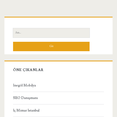
Birincil
Yan
Ara:
Menü
ÖNE ÇIKANLAR
İnegöl Mobilya
SEO Danışmanı
İç Mimar İstanbul