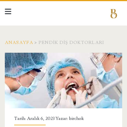
ANASAYFA
>
PENDIK DIŞ DOKTORLARI
Etiket:
<span>Pendik
Diş
Doktorları</span>
Tarih: Aralık 6, 2023 Yazar:
birchok