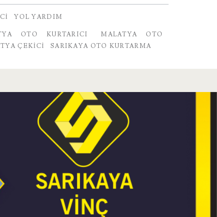
CI
YOL YARDIM
TYA OTO KURTARICI
MALATYA OTO
TYA ÇEKICI
SARIKAYA OTO KURTARMA