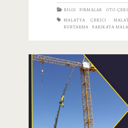
Malatya
BILGI
FIRMALAR
OTO ÇEKI
Çekici
MALATYA ÇEKICI
MALA
KURTARMA
SARIKAYA MALA