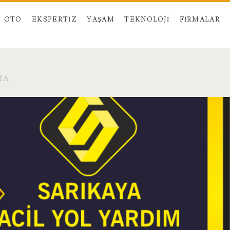
OTO
EKSPERTIZ
YAŞAM
TEKNOLOJI
FIRMALAR
MA