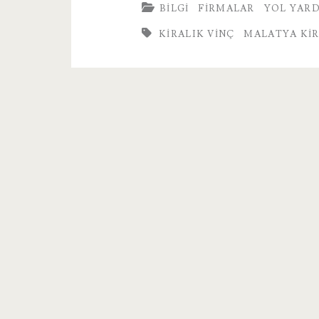
BILGI
FIRMALAR
YOL YAR
Vinç
KIRALIK VINÇ
MALATYA KIR