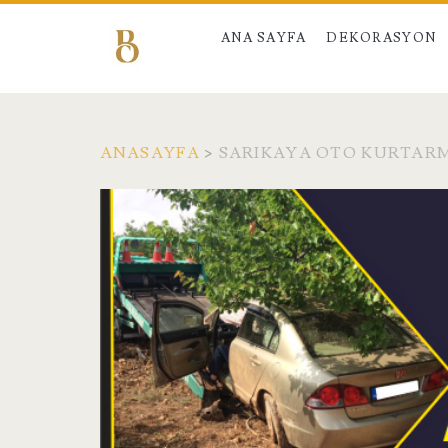
ANA SAYFA
DEKORASYON
ANASAYFA
>
SARIKAYA OTO KURTAR
Etiket:
<span>sarıkaya
oto
kurtarma</span>