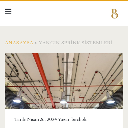
ANASAYFA
>
YANGIN SPRINK SISTEMLERI
Etiket:
<span>Yangın
Sprink
Sistemleri</span>
Tarih: Nisan 26, 2024 Yazar:
birchok