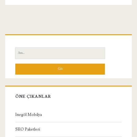
Birincil
Yan
Ara:
Menü
ÖNE ÇIKANLAR
İnegöl Mobilya
SEO Paketleri